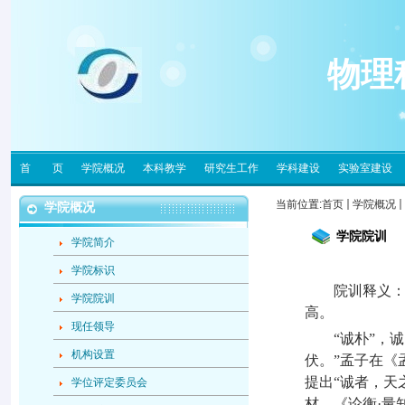
物理
首 页
学院概况
本科教学
研究生工作
学科建设
实验室建设
当前位置:
首页
学院概况
学院概况
学院院训
学院简介
学院标识
院训释义：诚
学院院训
高。
现任领导
“诚朴”，诚，
机构设置
伏。”孟子在《
提出“诚者，天
学位评定委员会
材，《论衡·量