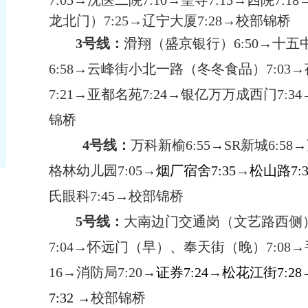
7:05
→沈医二院
7:10
→皇寺
7:15
→四院
7:18
龙北门）
7:25
→辽宁大厦
7:28
→校部锦桥
3
号线：
滑翔（盛京银行）
6:50
→十五
6:58
→云峰街小北一路（冬冬食品）
7:03
→
7:21
→亚都名苑
7:24
→银亿万万成西门
7:34
锦桥
4
号线：
万科新榆
6:55
→
SR
新城
6:58
→
格林幼儿园
7:05
→
烟厂宿舍
7:35
→
松山路
7:
氏眼科
7:45
→校部锦桥
5
号线：
大南边门交通岗（文艺路西侧
7:04
→怀远门（早）、奉天街（晚）
7:08
→
16
→消防局
7:20
→
证券
7:24
→
松花江街
7:28
7:32
→
校部锦桥