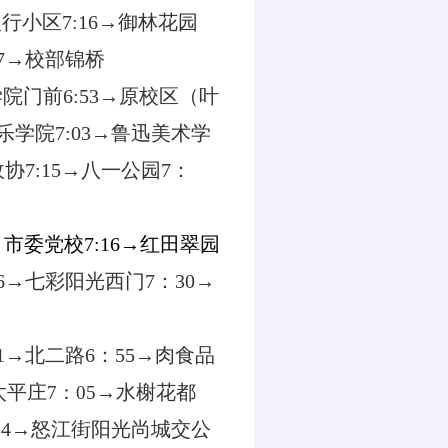
银行小区
7:16
→御林花园
7
→校部锦桥
学院门前
6:53
→原校区（叶
乐学院
7:03
→鲁迅美术学
政协
7:15
→八一公园
7
：
→市委党校
7:16
→红田翠园
6
→七彩阳光西门
7
：
30
→
1
→北二路
6
：
55
→肉食品
太平庄
→水榭花都
7
：
05
14
→怒江街阳光尚城交公