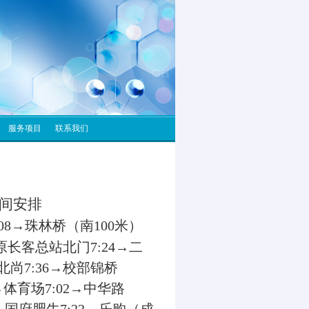
服务项目
联系我们
间安排
08
→珠林桥（南
100
米）
原长客总站北门
7:24
→二
北尚
7:36
→校部锦桥
→体育场
7:02
→中华路