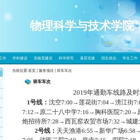
物理科学与技术学院
工作
学科建设
实验室建设
科学研究
基层党建
招生就业
学生工作
当前位置:
首页
服务项目
班车车次
班车车次
2019
年通勤车线路及时
1
号线：
沈空
7:00
→莲花街
7:04
→滂江街
7:
7:12
→原二十八中学
7:16
→胸科医院
7:20
→
炮招待所
7:28
→西瓦窑农贸市场
7:32
→城建
2
号线：
天天渔港
6:55
→新华广场
6:58