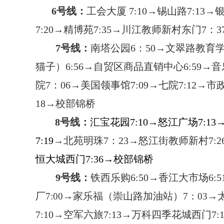
6
号线：
工会大厦
7:10
→锡山路
7:13
→
7:20
→精博苑
7:35
→川江教师新村东门
7
：
3
7
号线：
南塔公园
6
：
50
→文翠路教育
猫子）
6:56
→自贸区商品直销中心
6:59
→音
院
7
：
06
→美国领事馆
7:09
→七院
7:12
→市
18
→校部锦桥
8
号线：
汇宝花园
7:10
→怒江广场
7:13
7:19
→北苑明珠
7
：
23
→怒江街教师新村
7:2
恒大城西门
7:36
→校部锦桥
9
号线：
铁西乐购
6:5
0
→香江大市场
6:5
厂
→家乐福（崇山路加油站）
→
7:
00
7
：
03
7:10
→空军六旅
7:13
→万科四季花城西门
7: