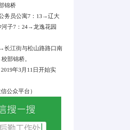
部锦桥
公务员公寓
7
：
13
→辽大
沙河子
7
：
24
→龙逸花园
→长江街与松山路路口南
→校部锦桥。
，
2019
年
3
月
11
日开始实
微信公众平台）