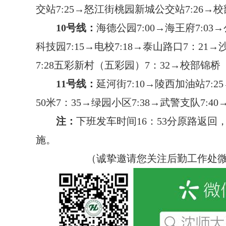
交站
7:25
→怒江街桃园新城公交站
7:26
→校
10
号线：
海德
公园
7:00
→海王府
7:03
→
科技园
7:15
→电校
7:18
→泰山路口
7
：
21
→
7:28
五彩新村（五彩园）
7
：
32
→校部锦桥
11
号线：
延河街
7:10
→陵西加油站
7:25
50
米
7
：
35
→绿园小区
7:38
→武警支队
7:40
注：
下班发车时间
16
：
53
分原路返回
施。
（诚挚邀请您关注后勤工作处