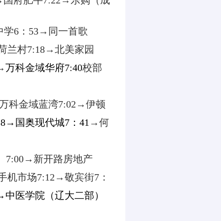
→国府肥牛
7:22
→乐购（成
中学
6
：
53
→同一首歌
荷兰村
7:18
→北美家园
→
万科金域华府
7:40
校部
万科金域蓝湾
7:02
→伊顿
38
→国奥现代城
7
：
41
→何
）
7:00
→新开路房地产
手机市场
7:12
→敬宾街
7
：
→中医学院（辽大二部）